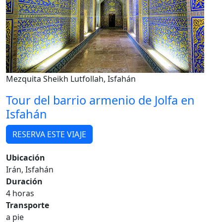
Mezquita Sheikh Lutfollah, Isfahán
Tour del barrio armenio de Jolfa en
Isfahán
RESERVA ESTE VIAJE
Ubicación
Irán, Isfahán
Duración
4 horas
Transporte
a pie