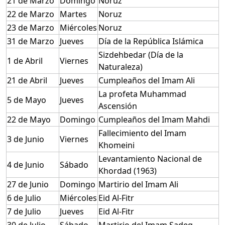
21 de Marzo
Domingo
Noruz
22 de Marzo
Martes
Noruz
23 de Marzo
Miércoles
Noruz
31 de Marzo
Jueves
Día de la República Islámica
Sizdehbedar (Día de la
1 de Abril
Viernes
Naturaleza)
21 de Abril
Jueves
Cumpleaños del Imam Ali
La profeta Muhammad
5 de Mayo
Jueves
Ascensión
22 de Mayo
Domingo
Cumpleaños del Imam Mahdi
Fallecimiento del Imam
3 de Junio
Viernes
Khomeini
Levantamiento Nacional de
4 de Junio
Sábado
Khordad (1963)
27 de Junio
Domingo
Martirio del Imam Ali
6 de Julio
Miércoles
Eid Al-Fitr
7 de Julio
Jueves
Eid Al-Fitr