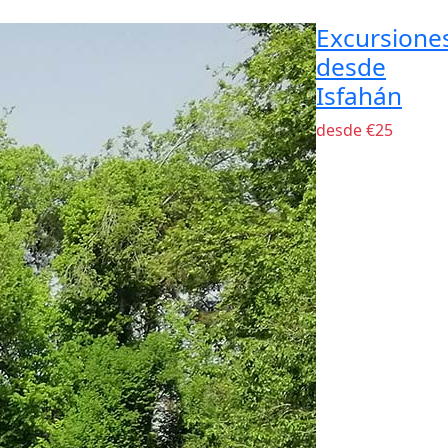
Excursione
desde
Isfahán
desde €25