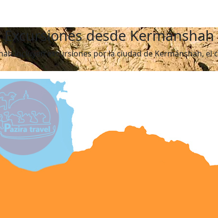
Excursiones desde Kermánshah
ah incluyen excursiones por la ciudad de Kermánshah, el c