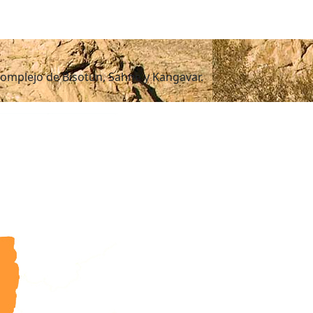
omplejo de Bisotun, Sahne y Kangavar.