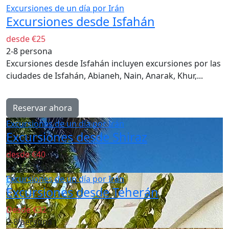
Excursiones de un día por Irán
Excursiones desde Isfahán
desde €25
2-8 persona
Excursiones desde Isfahán incluyen excursiones por las
ciudades de Isfahán, Abianeh, Nain, Anarak, Khur,...
Reservar ahora
Excursiones de un día por Irán
Excursiones desde Shiraz
desde €40
2-8 persona
Excursiones de un día por Irán
Excursiones desde Teherán
Desde €32
2-8 persona