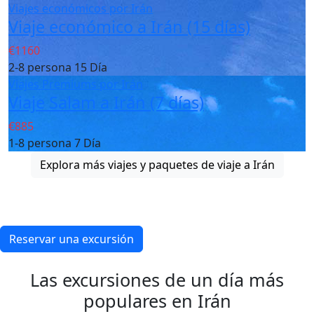
Viajes económicos por Irán
Viaje económico a Irán (15 días)
€1160
2-8 persona
15 Día
Viajes Premiums por Irán
Viaje Salam a Irán (7 días)
€885
1-8 persona
7 Día
Explora más viajes y paquetes de viaje a Irán
¡Explore nuestros tours deportivos de
aventura en Irán!
Reservar una excursión
Las excursiones de un día más
populares en Irán